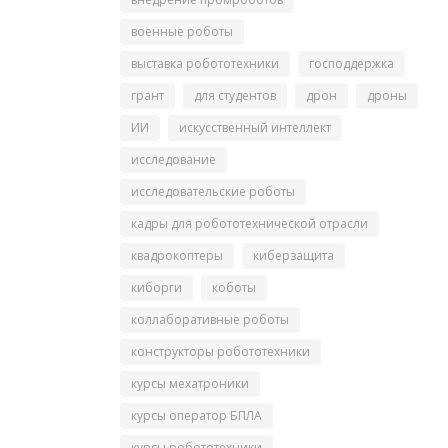
военные роботы
выставка робототехники
господдержка
грант
для студентов
дрон
дроны
ИИ
искусственный интеллект
исследование
исследовательские роботы
кадры для робототехнической отрасли
квадрокоптеры
киберзащита
киборги
коботы
коллаборативные роботы
конструкторы робототехники
курсы мехатроники
курсы оператор БПЛА
курсы робототехники