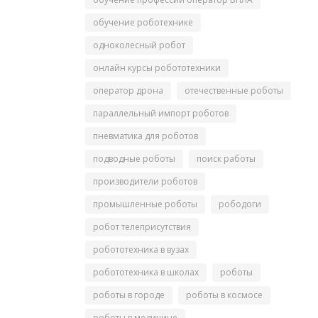
обучение роботехнике
одноколесный робот
онлайн курсы робототехники
оператор дрона
отечественные роботы
параллельный импорт роботов
пневматика для роботов
подводные роботы
поиск работы
производители роботов
промышленные роботы
рободоги
робот телеприсутствия
робототехника в вузах
робототехника в школах
роботы
роботы в городе
роботы в космосе
роботы в медицине