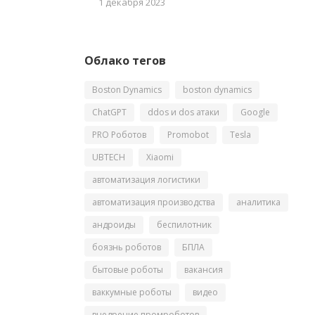
1 декабря 2023
Облако тегов
Boston Dynamics
boston dynamics
ChatGPT
ddos и dos атаки
Google
PRO Роботов
Promobot
Tesla
UBTECH
Xiaomi
автоматизация логистики
автоматизация производства
аналитика
андроиды
беспилотник
боязнь роботов
БПЛА
бытовые роботы
вакансия
ваккумные роботы
видео
внедрение промроботов