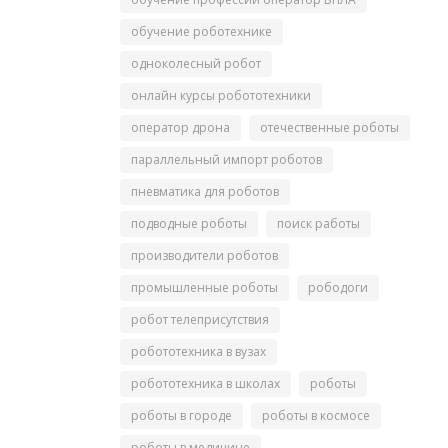
обучение роботехнике
одноколесный робот
онлайн курсы робототехники
оператор дрона
отечественные роботы
параллельный импорт роботов
пневматика для роботов
подводные роботы
поиск работы
производители роботов
промышленные роботы
рободоги
робот телеприсутствия
робототехника в вузах
робототехника в школах
роботы
роботы в городе
роботы в космосе
роботы в медицине