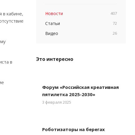
 в кабине,
Новости
407
отсутствие
Статьи
72
Видео
26
ому
Это интересно
иста в
ие
Форум «Российская креативная
пятилетка 2025-2030»
3 февраля 2025
Роботизаторы на берегах