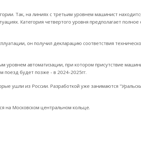
ории. Так, на линиях с третьим уровнем машинист находится
туациях. Категория четвертого уровня предполагает полное 
сплуатации, он получил декларацию соответствия техническ
ым уровнем автоматизации, при котором присутствие машин
ам поезд будет позже - в 2024-2025гг.
торые ушли из России. Разработкой уже занимаются "Уральск
ся на Московском центральном кольце.