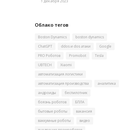
1 декабря 2023
Облако тегов
Boston Dynamics
boston dynamics
ChatGPT
ddos и dos атаки
Google
PRO Роботов
Promobot
Tesla
UBTECH
Xiaomi
автоматизация логистики
автоматизация производства
аналитика
андроиды
беспилотник
боязнь роботов
БПЛА
бытовые роботы
вакансия
ваккумные роботы
видео
внедрение промроботов