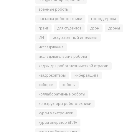
военные роботы
выставка робототехники
господдержка
грант
для студентов
дрон
дроны
ИИ
искусственный интеллект
исследование
исследовательские роботы
кадры для робототехнической отрасли
квадрокоптеры
киберзащита
киборги
коботы
коллаборативные роботы
конструкторы робототехники
курсы мехатроники
курсы оператор БПЛА
курсы робототехники