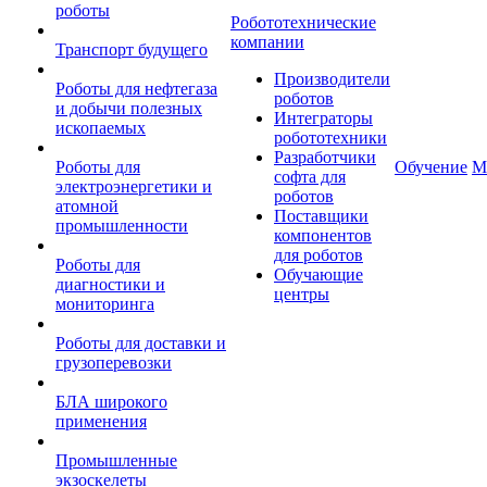
роботы
Робототехнические
компании
Транспорт будущего
Производители
Роботы для нефтегаза
роботов
и добычи полезных
Интеграторы
ископаемых
робототехники
Разработчики
Роботы для
Обучение
М
софта для
электроэнергетики и
роботов
атомной
Поставщики
промышленности
компонентов
для роботов
Роботы для
Обучающие
диагностики и
центры
мониторинга
Роботы для доставки и
грузоперевозки
БЛА широкого
применения
Промышленные
экзоскелеты