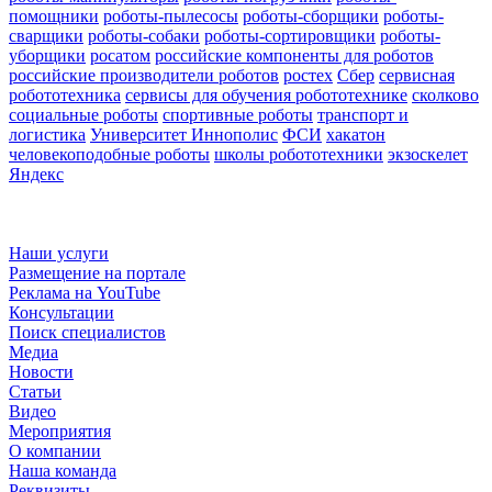
помощники
роботы-пылесосы
роботы-сборщики
роботы-
сварщики
роботы-собаки
роботы-сортировщики
роботы-
уборщики
росатом
российские компоненты для роботов
российские производители роботов
ростех
Сбер
сервисная
робототехника
сервисы для обучения робототехнике
сколково
социальные роботы
спортивные роботы
транспорт и
логистика
Университет Иннополис
ФСИ
хакатон
человекоподобные роботы
школы робототехники
экзоскелет
Яндекс
Наши услуги
Размещение на портале
Реклама на YouTube
Консультации
Поиск специалистов
Медиа
Новости
Статьи
Видео
Мероприятия
О компании
Наша команда
Реквизиты