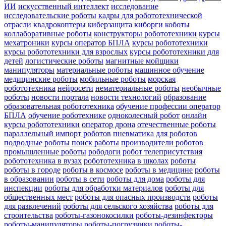
ИИ
искусственный интеллект
исследование
исследовательские роботы
кадры для робототехнической
отрасли
квадрокоптеры
киберзащита
киборги
коботы
коллаборативные роботы
конструкторы робототехники
курсы
мехатроники
курсы оператор БПЛА
курсы робототехники
курсы робототехники для взрослых
курсы робототехники для
детей
логистические роботы
магнитные мойщики
манипуляторы
материальные роботы
машинное обучение
медицинские роботы
мобильные роботы
морская
робототехника
нейросети
нематериальные роботы
необычные
роботы
новости портала
новости технологий
образование
образовательная робототехника
обучение профессии оператор
БПЛА
обучение роботехнике
одноколесный робот
онлайн
курсы робототехники
оператор дрона
отечественные роботы
параллельный импорт роботов
пневматика для роботов
подводные роботы
поиск работы
производители роботов
промышленные роботы
рободоги
робот телеприсутствия
робототехника в вузах
робототехника в школах
роботы
роботы в городе
роботы в космосе
роботы в медицине
роботы
в образовании
роботы в сети
роботы для дома
роботы для
инспекции
роботы для обработки материалов
роботы для
общественных мест
роботы для опасных производств
роботы
для развлечений
роботы для сельского хозяйства
роботы для
строительства
роботы-газонокосилки
роботы-дезинфекторы
роботы-манипуляторы
роботы-погрузчики
роботы-