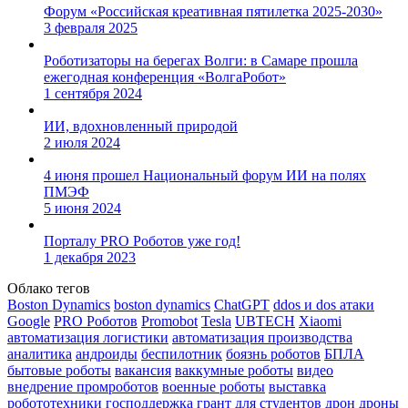
Форум «Российская креативная пятилетка 2025-2030»
3 февраля 2025
Роботизаторы на берегах Волги: в Самаре прошла
ежегодная конференция «ВолгаРобот»
1 сентября 2024
ИИ, вдохновленный природой
2 июля 2024
4 июня прошел Национальный форум ИИ на полях
ПМЭФ
5 июня 2024
Порталу PRO Роботов уже год!
1 декабря 2023
Облако тегов
Boston Dynamics
boston dynamics
ChatGPT
ddos и dos атаки
Google
PRO Роботов
Promobot
Tesla
UBTECH
Xiaomi
автоматизация логистики
автоматизация производства
аналитика
андроиды
беспилотник
боязнь роботов
БПЛА
бытовые роботы
вакансия
ваккумные роботы
видео
внедрение промроботов
военные роботы
выставка
робототехники
господдержка
грант
для студентов
дрон
дроны