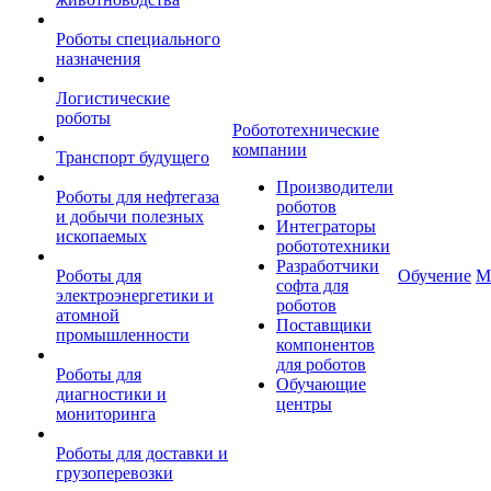
Роботы специального
назначения
Логистические
роботы
Робототехнические
компании
Транспорт будущего
Производители
Роботы для нефтегаза
роботов
и добычи полезных
Интеграторы
ископаемых
робототехники
Разработчики
Роботы для
Обучение
М
софта для
электроэнергетики и
роботов
атомной
Поставщики
промышленности
компонентов
для роботов
Роботы для
Обучающие
диагностики и
центры
мониторинга
Роботы для доставки и
грузоперевозки