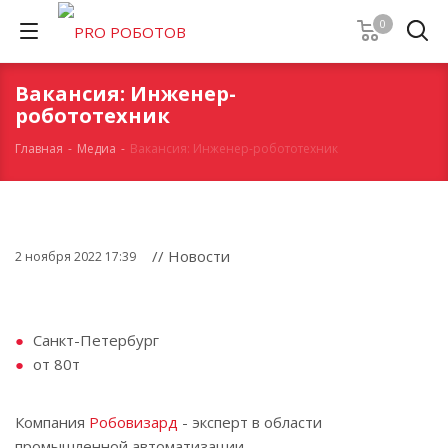
0
Вакансия: Инженер-
робототехник
Главная
-
Медиа
-
Вакансия: Инженер-робототехник
// Новости
2 ноября 2022 17:39
Санкт-Петербург
от 80т
Компания
Робовизард
- эксперт в области
промышленной автоматизации.