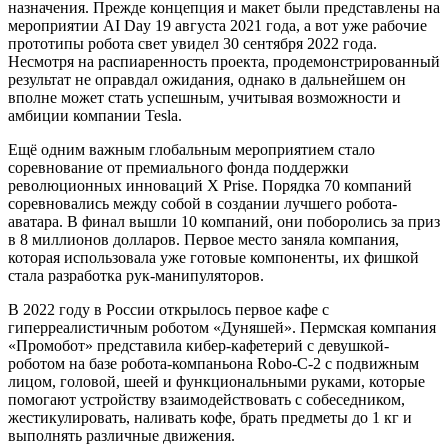
назначения. Прежде концепция и макет были представлены на
мероприятии AI Day 19 августа 2021 года, а вот уже рабочие
прототипы робота свет увидел 30 сентября 2022 года.
Несмотря на распиаренность проекта, продемонстрированный
результат не оправдал ожидания, однако в дальнейшем он
вполне может стать успешным, учитывая возможности и
амбиции компании Tesla.
Ещё одним важным глобальным мероприятием стало
соревнование от премиального фонда поддержки
революционных инноваций X Prise. Порядка 70 компаний
соревновались между собой в создании лучшего робота-
аватара. В финал вышли 10 компаний, они поборолись за приз
в 8 миллионов долларов. Первое место заняла компания,
которая использовала уже готовые компоненты, их фишкой
стала разработка рук-манипуляторов.
В 2022 году в России открылось первое кафе с
гиперреалистичным роботом «Дуняшей». Пермская компания
«Промобот» представила кибер-кафетерий с девушкой-
роботом на базе робота-компаньона Robo-C-2 с подвижным
лицом, головой, шеей и функциональными руками, которые
помогают устройству взаимодействовать с собеседником,
жестикулировать, наливать кофе, брать предметы до 1 кг и
выполнять различные движения.