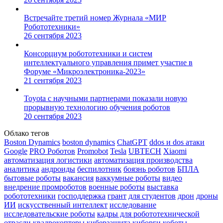
Встречайте третий номер Журнала «МИР
Робототехники»
26 сентября 2023
Консорциум робототехники и систем
интеллектуального управления примет участие в
Форуме «Микроэлектроника-2023»
21 сентября 2023
Toyota с научными партнерами показали новую
прорывную технологию обучения роботов
20 сентября 2023
Облако тегов
Boston Dynamics
boston dynamics
ChatGPT
ddos и dos атаки
Google
PRO Роботов
Promobot
Tesla
UBTECH
Xiaomi
автоматизация логистики
автоматизация производства
аналитика
андроиды
беспилотник
боязнь роботов
БПЛА
бытовые роботы
вакансия
ваккумные роботы
видео
внедрение промроботов
военные роботы
выставка
робототехники
господдержка
грант
для студентов
дрон
дроны
ИИ
искусственный интеллект
исследование
исследовательские роботы
кадры для робототехнической
отрасли
квадрокоптеры
киберзащита
киборги
коботы