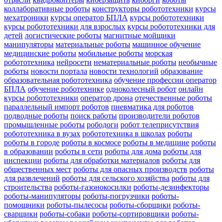
коллаборативные роботы
конструкторы робототехники
курсы
мехатроники
курсы оператор БПЛА
курсы робототехники
курсы робототехники для взрослых
курсы робототехники для
детей
логистические роботы
магнитные мойщики
манипуляторы
материальные роботы
машинное обучение
медицинские роботы
мобильные роботы
морская
робототехника
нейросети
нематериальные роботы
необычные
роботы
новости портала
новости технологий
образование
образовательная робототехника
обучение профессии оператор
БПЛА
обучение роботехнике
одноколесный робот
онлайн
курсы робототехники
оператор дрона
отечественные роботы
параллельный импорт роботов
пневматика для роботов
подводные роботы
поиск работы
производители роботов
промышленные роботы
рободоги
робот телеприсутствия
робототехника в вузах
робототехника в школах
роботы
роботы в городе
роботы в космосе
роботы в медицине
роботы
в образовании
роботы в сети
роботы для дома
роботы для
инспекции
роботы для обработки материалов
роботы для
общественных мест
роботы для опасных производств
роботы
для развлечений
роботы для сельского хозяйства
роботы для
строительства
роботы-газонокосилки
роботы-дезинфекторы
роботы-манипуляторы
роботы-погрузчики
роботы-
помощники
роботы-пылесосы
роботы-сборщики
роботы-
сварщики
роботы-собаки
роботы-сортировщики
роботы-