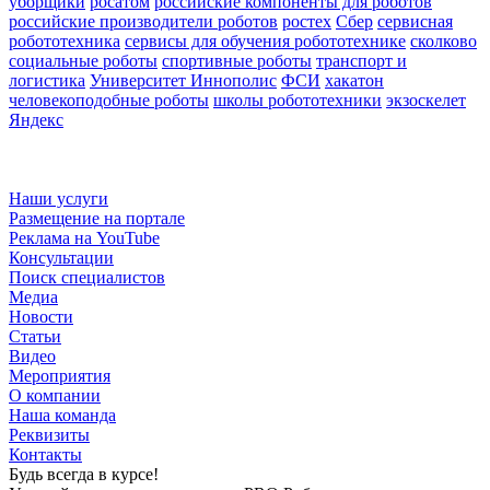
уборщики
росатом
российские компоненты для роботов
российские производители роботов
ростех
Сбер
сервисная
робототехника
сервисы для обучения робототехнике
сколково
социальные роботы
спортивные роботы
транспорт и
логистика
Университет Иннополис
ФСИ
хакатон
человекоподобные роботы
школы робототехники
экзоскелет
Яндекс
Наши услуги
Размещение на портале
Реклама на YouTube
Консультации
Поиск специалистов
Медиа
Новости
Статьи
Видео
Мероприятия
О компании
Наша команда
Реквизиты
Контакты
Будь всегда в курсе!