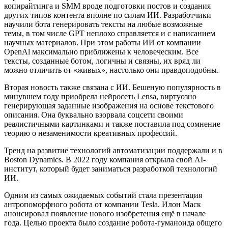
копирайтинга и SMM вроде подготовки постов и создания
других типов контента вполне по силам ИИ. Разработчики
научили бота генерировать тексты на любые возможные
темы, в том числе GPT неплохо справляется и с написанием
научных материалов. При этом работы ИИ от компании
OpenAl максимально приближены к человеческим. Все
тексты, созданные ботом, логичны и связны, их вряд ли
можно отличить от «живых», настолько они правдоподобны.
Вторая новость также связана с ИИ. Бешеную популярность в
минувшем году приобрела нейросеть Lensa, виртуозно
генерирующая заданные изображения на основе текстового
описания. Она буквально взорвала соцсети своими
реалистичными картинками и также поставила под сомнение
теорию о незаменимости креативных профессий.
Тренд на развитие технологий автоматизации поддержали и в
Boston Dynamics. В 2022 году компания открыла свой AI-
институт, который будет заниматься разработкой технологий
ИИ.
Одним из самых ожидаемых событий стала презентация
антропоморфного робота от компании Tesla. Илон Маск
анонсировал появление нового изобретения ещё в начале
года. Целью проекта было создание робота-гуманоида общего