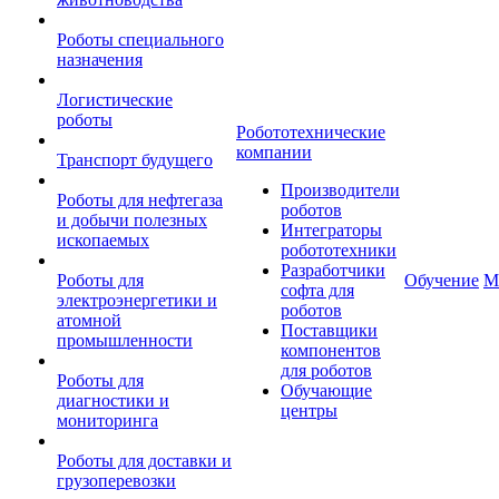
Роботы специального
назначения
Логистические
роботы
Робототехнические
компании
Транспорт будущего
Производители
Роботы для нефтегаза
роботов
и добычи полезных
Интеграторы
ископаемых
робототехники
Разработчики
Роботы для
Обучение
М
софта для
электроэнергетики и
роботов
атомной
Поставщики
промышленности
компонентов
для роботов
Роботы для
Обучающие
диагностики и
центры
мониторинга
Роботы для доставки и
грузоперевозки