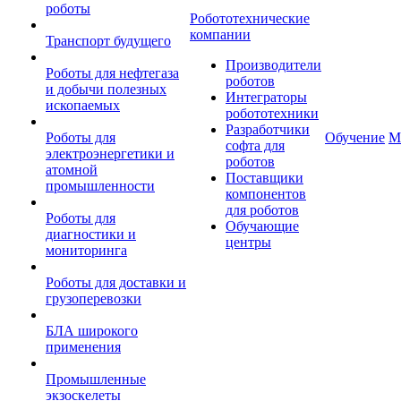
роботы
Робототехнические
компании
Транспорт будущего
Производители
Роботы для нефтегаза
роботов
и добычи полезных
Интеграторы
ископаемых
робототехники
Разработчики
Роботы для
Обучение
М
софта для
электроэнергетики и
роботов
атомной
Поставщики
промышленности
компонентов
для роботов
Роботы для
Обучающие
диагностики и
центры
мониторинга
Роботы для доставки и
грузоперевозки
БЛА широкого
применения
Промышленные
экзоскелеты