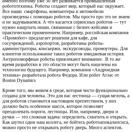
именно поэтому уже 50 лет развивается промышленная
робототехника. Роботы создают мир, который нас окружает.
Все наши смартфоны, компьютеры и автомобили
произведены с помощью роботов. Мы просто про это не знаем
и не задумываемся. А что касается сервисных роботов — тут
нужно нащупать ниши, связанные с бизнес-кейсами и
практическим применением. Например, российская компания
«Промобот» предлагает решения для кафе, для
госучреждений, аэропортов, разработаны роботы-
администраторы, консьержи, экскурсоводы, промоутеры. Для
клиентов использование таких роботов имиджевая история.
Антропоморфные роботы привлекают внимание. В то же
время разработки в это области могут быть нацелены на
технологии будущего. Например, компания «Андроидная
техника» разработала робота Федора. Или робот Атлас от
Boston Dynamics
Кроме того, мы живем в среде, которая чисто функционально
создана для человека. Это для нас лестница — сущая мелочь, а
для роботов становится настоящим препятствием, у них
должно быть особенное шасси, которое позволяет
преодолевать пороги, лестницы. Или, например, двери и
ручки — это сложная задача: определить, схватить и открыть.
Как шутил один наш коллега, не бойтесь роботоапокалипсиса,
можно просто не открывать роботу дверь. Много аспектов,