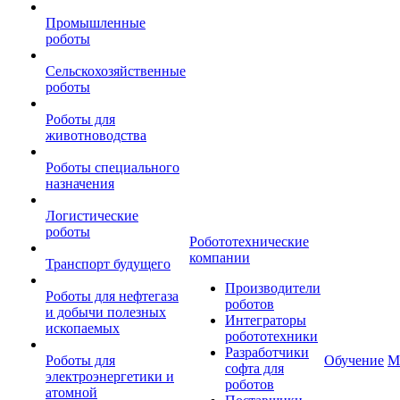
Промышленные
роботы
Сельскохозяйственные
роботы
Роботы для
животноводства
Роботы специального
назначения
Логистические
роботы
Робототехнические
компании
Транспорт будущего
Производители
Роботы для нефтегаза
роботов
и добычи полезных
Интеграторы
ископаемых
робототехники
Разработчики
Роботы для
Обучение
М
софта для
электроэнергетики и
роботов
атомной