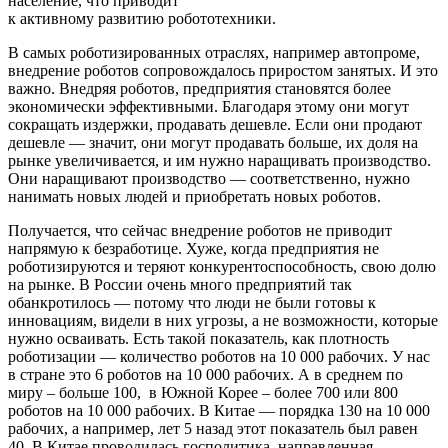
население, что приводит
к активному развитию робототехники.
В самых роботизированных отраслях, например автопроме,
внедрение роботов сопровождалось приростом занятых. И это
важно. Внедряя роботов, предприятия становятся более
экономически эффективными. Благодаря этому они могут
сокращать издержки, продавать дешевле. Если они продают
дешевле — значит, они могут продавать больше, их доля на
рынке увеличивается, и им нужно наращивать производство.
Они наращивают производство — соответственно, нужно
нанимать новых людей и приобретать новых роботов.
Получается, что сейчас внедрение роботов не приводит
напрямую к безработице. Хуже, когда предприятия не
роботизируются и теряют конкурентоспособность, свою долю
на рынке. В России очень много предприятий так
обанкротилось — потому что люди не были готовы к
инновациям, видели в них угрозы, а не возможности, которые
нужно осваивать. Есть такой показатель, как плотность
роботизации — количество роботов на 10 000 рабочих. У нас
в стране это 6 роботов на 10 000 рабочих. А в среднем по
миру – больше 100, в Южной Корее – более 700 или 800
роботов на 10 000 рабочих. В Китае — порядка 130 на 10 000
рабочих, а например, лет 5 назад этот показатель был равен
40. В Китае проводилась госполитика, направленная