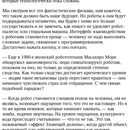
которые технологически пока сложны.
Мы смотрим все эти фантастические фильмы, нам кажется,
что таким должно быть наше будущее. Но роботы к нам будут
подкрадываться незаметно, мы будем с ними все больше
сосуществовать и не замечать, как никого не удивляет робот-
пылесос или стиральная машина. Интерфейс взаимодействия
с роботами становится проще — человеку не надо выполнять
сложные задачи, связанные с программированием.
Достаточно нажать кнопку, и оно поехало.
— Еще в 1980-е японский робототехник Масахиро Мори
обнаружил закономерность: люди симпатизируют роботам,
похожим на них, но только до определенной степени
сходства. Как только сходство достигает критического уровня
— людям такие механизмы сразу перестают нравиться — они
начинают чувствовать страх или отвращение. С чем связан
подобный парадокс?
— Когда робот становится слишком похож на человека, им не
являясь, возникает ощущение того, что это не настоящее. Но в
то же время неживое, которые начинает оживать, — как
зомби, ходячие мертвецы. На уровне ощущения, культурного
кода происходит считывание — что-то не так. Это так
называемый «эффект Зловещей долины», когда другой объект,
выглядящий или действующий примерно как человек,