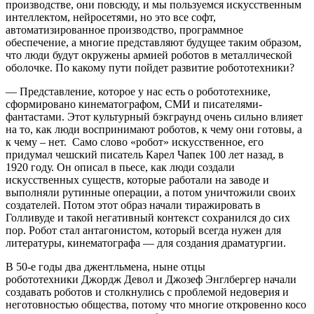
производстве, они повсюду, и мы пользуемся искусственным
интеллектом, нейросетями, но это все софт,
автоматизированное производство, программное
обеспечение, а многие представляют будущее таким образом,
что люди будут окружены армией роботов в металлической
оболочке. По какому пути пойдет развитие робототехники?
— Представление, которое у нас есть о робототехнике,
сформировано кинематографом, СМИ и писателями-
фантастами. Этот культурный бэкграунд очень сильно влияет
на то, как люди воспринимают роботов, к чему они готовы, а
к чему – нет. Само слово «робот» искусственное, его
придумал чешский писатель Карел Чапек 100 лет назад, в
1920 году. Он описал в пьесе, как люди создали
искусственных существ, которые работали на заводе и
выполняли рутинные операции, а потом уничтожили своих
создателей. Потом этот образ начали тиражировать в
Голливуде и такой негативный контекст сохранился до сих
пор. Робот стал антагонистом, который всегда нужен для
литературы, кинематографа — для создания драматургии.
В 50-е годы два джентльмена, ныне отцы
робототехники Джордж Девол и Джозеф Энглбергер начали
создавать роботов и столкнулись с проблемой недоверия и
неготовностью общества, потому что многие откровенно косо