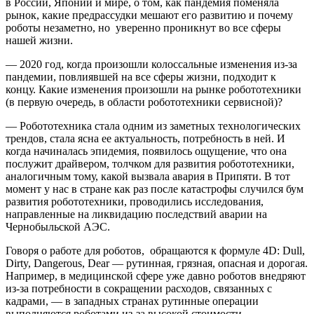
в России, Японии и мире, о том, как пандемия поменяла
рынок, какие предрассудки мешают его развитию и почему
роботы незаметно, но уверенно проникнут во все сферы
нашей жизни.
— 2020 год, когда произошли колоссальные изменения из-за
пандемии, повлиявшей на все сферы жизни, подходит к
концу. Какие изменения произошли на рынке робототехники
(в первую очередь, в области робототехники сервисной)?
— Робототехника стала одним из заметных технологических
трендов, стала ясна ее актуальность, потребность в ней. И
когда начиналась эпидемия, появилось ощущение, что она
послужит драйвером, толчком для развития робототехники,
аналогичным тому, какой вызвала авария в Припяти. В тот
момент у нас в стране как раз после катастрофы случился бум
развития робототехники, проводились исследования,
направленные на ликвидацию последствий аварии на
Чернобыльской АЭС.
Говоря о работе для роботов, обращаются к формуле 4D: Dull,
Dirty, Dangerous, Dear — рутинная, грязная, опасная и дорогая.
Например, в медицинской сфере уже давно роботов внедряют
из-за потребности в сокращении расходов, связанных с
кадрами, — в западных странах рутинные операции
выполняются роботами из-за высокой стоимости