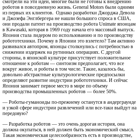
смотрели на эти идеи, многие были не готовы к внедрению
роботов в повседневную жизнь. General Motors были одними
из первых их клиентов. Однако разработки Джорджа Девола
и Джозефа Энглбергера не нашли большого спроса в США,
они продали патент на производство робота Unimate японцам
в Kawasaki, которая в 1969 году начала его массовый выпуск.
Япония стала лидером по использованию и по производству
робототехники. Почему в Японии это взлетело? Там активно
развивался автопром, японцы столкнулись с потребностью в
снижении издержек на рутинных операциях. С другой
стороны, в японской культуре присутствует положительное
отношение к роботам — синтоизм предполагает, что все
вокруг живое, и роботы в том числе. Такие, казалось бы,
довольно абстрактные культурологические предпосылки
определяют развитие индустрии робототехники. И сейчас
Япония занимает первое место в мире по объему
производства промышленных роботов — более 50%.
— Роботы-гуманоиды по-прежнему останутся в андерграунде
и узкой сфере индустрии развлечений или все-таки выйдут на
передовую?
— Разработка роботов — это очень дорогая история, она
должна окупаться, в ней должен быть экономический смысл.
Такая экономическая целесообразность есть в производстве,