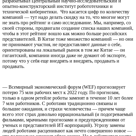
разрабатывал Центральный научно-исследовательский и
опытно-конструкторский институт робототехники и
технической кибернетики. Что касается цифр по количеству
компаний — тут надо делать скидку на то, что многие могут
не знать про рейтинг и само исследование. Мы, например, со
своей стороны, продвигали создание списка наших компаний,
чтобы в этот рейтинг вошло как можно больше российских
представителей. В Китае тоже множество компаний — но они
не принимают участия, не предоставляют данные о себе,
ориентированы на локальный рынок в том же Китае — он
гигантский, компании иногда даже не думают об экспорте,
потому что у себя еще внедрять и внедрять, продавать и
продавать.
— Всемирный экономический форум (WEF) прогнозирует
потерю 75 млн рабочих мест к 2022 году. По прогнозам,
только в одном ретейле роботы заменят в течение 10 лет более
7 млн работников. С роботами традиционно связаны и
большие ожидания, и страхи человечества — причем чаще
всего этот страх довольно иррациональный (и подогреваемый
фильмами, мрачными прогнозами и предупреждениями от
ученых и представителей ИТ-корпораций). Угрозу замены
людей роботами расценивают как нечто совершенно новое —