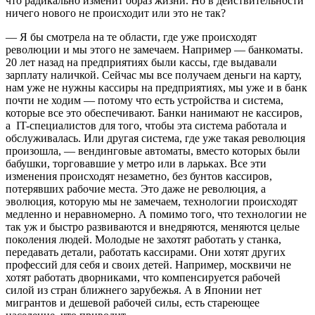
что радикально изменит образ жизни. Но в действительности
ничего нового не происходит или это не так?
— Я бы смотрела на те области, где уже происходят
революции и мы этого не замечаем. Например — банкоматы.
20 лет назад на предприятиях были кассы, где выдавали
зарплату наличкой. Сейчас мы все получаем деньги на карту,
нам уже не нужны кассиры на предприятиях, мы уже и в банк
почти не ходим — потому что есть устройства и система,
которые все это обеспечивают. Банки нанимают не кассиров,
а IT-специалистов для того, чтобы эта система работала и
обслуживалась. Или другая система, где уже такая революция
произошла, — вендинговые автоматы, вместо которых были
бабушки, торговавшие у метро или в ларьках. Все эти
изменения происходят незаметно, без бунтов кассиров,
потерявших рабочие места. Это даже не революция, а
эволюция, которую мы не замечаем, технологии происходят
медленно и неравномерно. А помимо того, что технологии не
так уж и быстро развиваются и внедряются, меняются целые
поколения людей. Молодые не захотят работать у станка,
передавать детали, работать кассирами. Они хотят других
профессий для себя и своих детей. Например, москвичи не
хотят работать дворниками, что компенсируется рабочей
силой из стран ближнего зарубежья. А в Японии нет
мигрантов и дешевой рабочей силы, есть стареющее