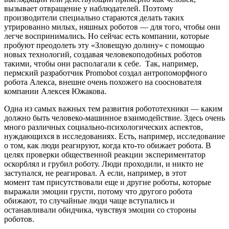
вызывает отвращение у наблюдателей. Поэтому
производители специально стараются делать таких
утрированно милых, няшных роботов — для того, чтобы они
легче воспринимались. Но сейчас есть компании, которые
пробуют преодолеть эту «Зловещую долину» с помощью
новых технологий, создавая человекоподобных роботов
такими, чтобы они располагали к себе. Так, например,
пермский разработчик Promobot создал антропоморфного
робота Алекса, внешне очень похожего на сооснователя
компании Алексея Южакова.
Одна из самых важных тем развития робототехники — каким
должно быть человеко-машинное взаимодействие. Здесь очень
много различных социально-психологических аспектов,
нуждающихся в исследованиях. Есть, например, исследование
о том, как люди реагируют, когда кто-то обижает робота. В
целях проверки общественной реакции экспериментатор
оскорблял и грубил роботу. Люди проходили, и никто не
заступался, не реагировал. А если, например, в этот
момент там присутствовали еще и другие роботы, которые
выражали эмоции грусти, потому что другого робота
обижают, то случайные люди чаще вступались и
останавливали обидчика, чувствуя эмоции со стороны
роботов.