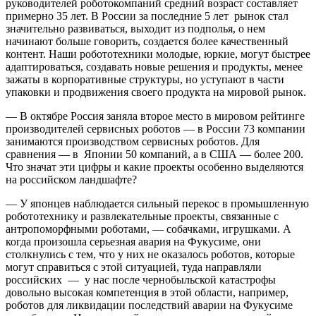
руководителей роботокомпаний средний возраст составляет
примерно 35 лет. В России за последние 5 лет рынок стал
значительно развиваться, выходит из подполья, о нем
начинают больше говорить, создается более качественный
контент. Наши робототехники молодые, юркие, могут быстрее
адаптироваться, создавать новые решения и продукты, менее
зажаты в корпоративные структуры, но уступают в части
упаковки и продвижения своего продукта на мировой рынок.
— В октябре Россия заняла второе место в мировом рейтинге
производителей сервисных роботов — в России 73 компании
занимаются производством сервисных роботов. Для
сравнения — в Японии 50 компаний, а в США — более 200.
Что значат эти цифры и какие проекты особенно выделяются
на российском ландшафте?
— У японцев наблюдается сильный перекос в промышленную
робототехнику и развлекательные проекты, связанные с
антропоморфными роботами, — собачками, игрушками. А
когда произошла серьезная авария на Фукусиме, они
столкнулись с тем, что у них не оказалось роботов, которые
могут справиться с этой ситуацией, туда направляли
российских — у нас после чернобыльской катастрофы
довольно высокая компетенция в этой области, например,
роботов для ликвидации последствий аварии на Фукусиме