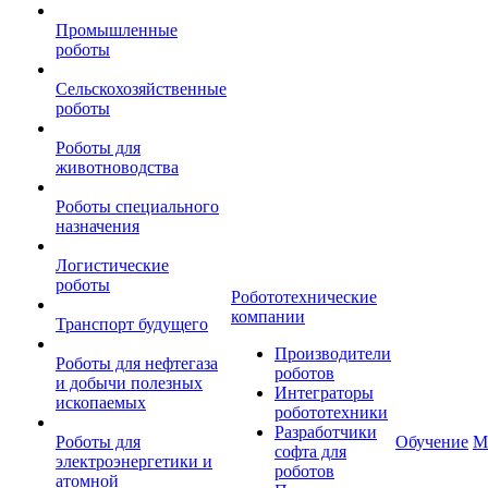
Промышленные
роботы
Сельскохозяйственные
роботы
Роботы для
животноводства
Роботы специального
назначения
Логистические
роботы
Робототехнические
компании
Транспорт будущего
Производители
Роботы для нефтегаза
роботов
и добычи полезных
Интеграторы
ископаемых
робототехники
Разработчики
Роботы для
Обучение
М
софта для
электроэнергетики и
роботов
атомной