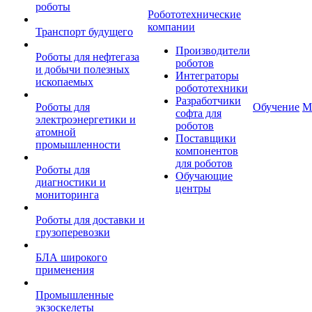
роботы
Робототехнические
компании
Транспорт будущего
Производители
Роботы для нефтегаза
роботов
и добычи полезных
Интеграторы
ископаемых
робототехники
Разработчики
Роботы для
Обучение
М
софта для
электроэнергетики и
роботов
атомной
Поставщики
промышленности
компонентов
для роботов
Роботы для
Обучающие
диагностики и
центры
мониторинга
Роботы для доставки и
грузоперевозки
БЛА широкого
применения
Промышленные
экзоскелеты