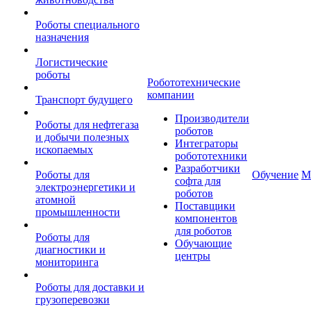
Роботы специального
назначения
Логистические
роботы
Робототехнические
компании
Транспорт будущего
Производители
Роботы для нефтегаза
роботов
и добычи полезных
Интеграторы
ископаемых
робототехники
Разработчики
Роботы для
Обучение
М
софта для
электроэнергетики и
роботов
атомной
Поставщики
промышленности
компонентов
для роботов
Роботы для
Обучающие
диагностики и
центры
мониторинга
Роботы для доставки и
грузоперевозки