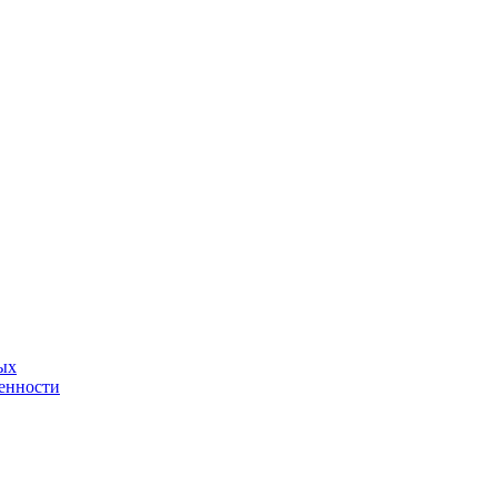
ых
енности