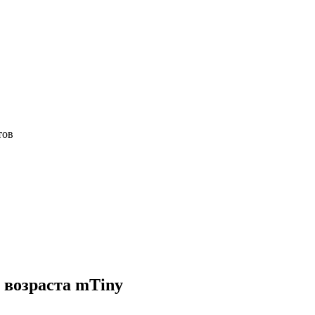
тов
 возраста mTiny