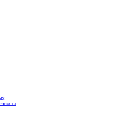
ых
енности