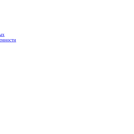
ых
енности