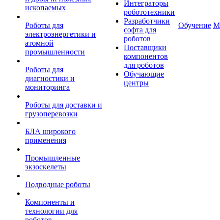
Интеграторы
ископаемых
робототехники
Разработчики
Роботы для
Обучение
М
софта для
электроэнергетики и
роботов
атомной
Поставщики
промышленности
компонентов
для роботов
Роботы для
Обучающие
диагностики и
центры
мониторинга
Роботы для доставки и
грузоперевозки
БЛА широкого
применения
Промышленные
экзоскелеты
Подводные роботы
Компоненты и
технологии для
роботов