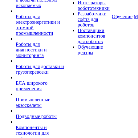
Интеграторы
ископаемых
робототехники
Разработчики
Роботы для
Обучение
М
софта для
электроэнергетики и
роботов
атомной
Поставщики
промышленности
компонентов
для роботов
Роботы для
Обучающие
диагностики и
центры
мониторинга
Роботы для доставки и
грузоперевозки
БЛА широкого
применения
Промышленные
экзоскелеты
Подводные роботы
Компоненты и
технологии для