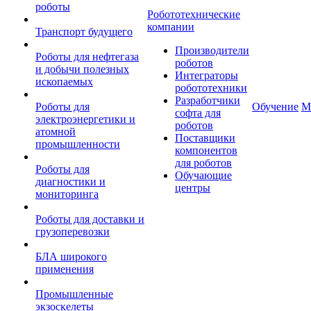
роботы
Робототехнические
компании
Транспорт будущего
Производители
Роботы для нефтегаза
роботов
и добычи полезных
Интеграторы
ископаемых
робототехники
Разработчики
Роботы для
Обучение
М
софта для
электроэнергетики и
роботов
атомной
Поставщики
промышленности
компонентов
для роботов
Роботы для
Обучающие
диагностики и
центры
мониторинга
Роботы для доставки и
грузоперевозки
БЛА широкого
применения
Промышленные
экзоскелеты