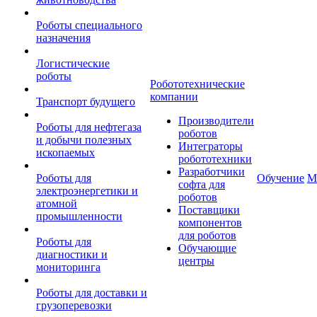
Роботы специального
назначения
Логистические
роботы
Робототехнические
компании
Транспорт будущего
Производители
Роботы для нефтегаза
роботов
и добычи полезных
Интеграторы
ископаемых
робототехники
Разработчики
Роботы для
Обучение
М
софта для
электроэнергетики и
роботов
атомной
Поставщики
промышленности
компонентов
для роботов
Роботы для
Обучающие
диагностики и
центры
мониторинга
Роботы для доставки и
грузоперевозки