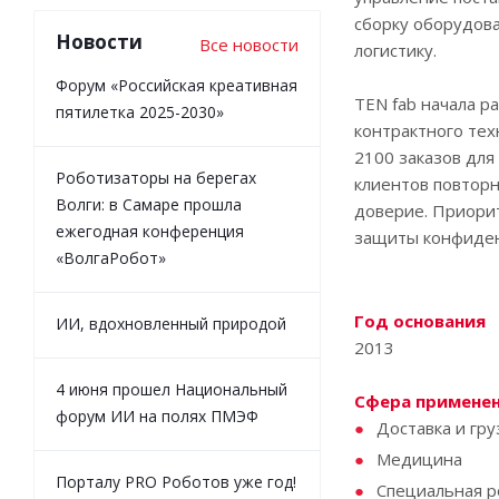
сборку оборудова
Новости
Все новости
логистику.
Форум «Российская креативная
TEN fab начала р
пятилетка 2025-2030»
контрактного тех
2100 заказов для
Роботизаторы на берегах
клиентов повторн
Волги: в Самаре прошла
доверие. Приорит
ежегодная конференция
защиты конфиден
«ВолгаРобот»
Год основания
ИИ, вдохновленный природой
2013
4 июня прошел Национальный
Сфера примене
форум ИИ на полях ПМЭФ
Доставка и гр
Медицина
Порталу PRO Роботов уже год!
Специальная р