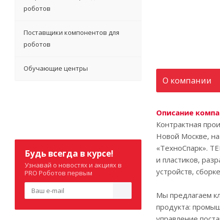
роботов
Поставщики компонентов для
роботов
Обучающие центры
О компании
Описание комп
Контрактная прои
Новой Москве, на
«ТехноСпарк». TE
Будь всегда в курсе!
и пластиков, раз
Узнавай о новостях и акциях в
устройств, сборк
PRO Роботов первым
Мы предлагаем кл
продукта: промы
управление поста