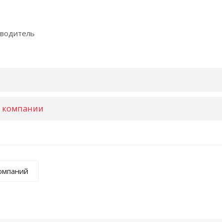
зводитель
и компании
компаний