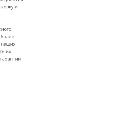
аковку и
жного
 более
% наших
ть их
 гарантии