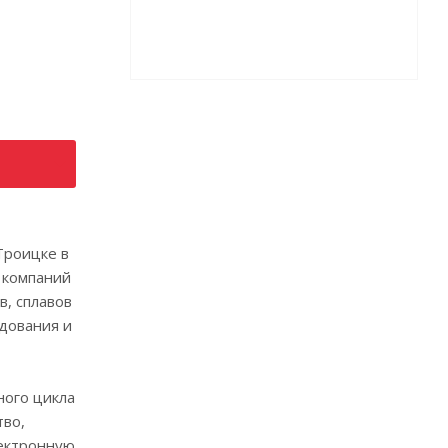
Троицке в
 компаний
в, сплавов
удования и
ного цикла
тво,
лектронную