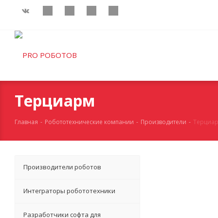
Терциарм
Главная
-
Робототехнические компании
-
Производители
-
Терциа
Производители роботов
Интеграторы робототехники
Разработчики софта для