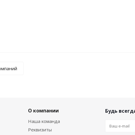
ный набор Терциарм для изучения робототехники
компаний
О компании
Будь всегда
Наша команда
Реквизиты