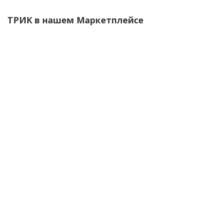
ТРИК в нашем Маркетплейсе
НОВИНКА
Набор ТРИК "Образовательный"
НОВИНКА
НОВИНКА